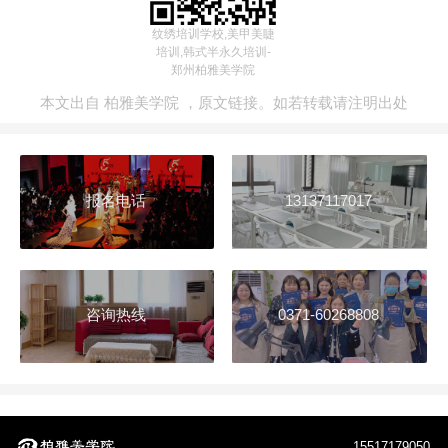
纹绣培训学校,美甲美睫
培训,韩式半永久培训-
郑州柏雅美学院
本文出自
柏雅美学院
，
原文链接
。如若转载请注明出处
报名电话
13137117017
咨询热线
0371-60268808
15517179050